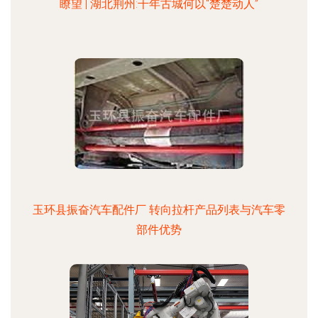
瞭望 | 湖北荆州:千年古城何以“楚楚动人”
玉环县振奋汽车配件厂 转向拉杆产品列表与汽车零
部件优势